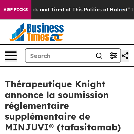
Are Sick and Tired of This Politics of Hatred”
The Stor
AGP PICKS
Thérapeutique Knight
annonce la soumission
réglementaire
supplémentaire de
MINJUVI® (tafasitamab)