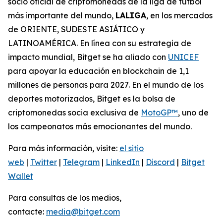
socio oficial de criptomonedas de la liga de fútbol
más importante del mundo,
LALIGA
, en los mercados
de ORIENTE, SUDESTE ASIÁTICO y
LATINOAMÉRICA. En línea con su estrategia de
impacto mundial, Bitget se ha aliado con
UNICEF
para apoyar la educación en blockchain de 1,1
millones de personas para 2027. En el mundo de los
deportes motorizados, Bitget es la bolsa de
criptomonedas socia exclusiva de
MotoGP™
, uno de
los campeonatos más emocionantes del mundo.
Para más información, visite:
el sitio
web
|
Twitter
|
Telegram
|
LinkedIn
|
Discord
|
Bitget
Wallet
Para consultas de los medios,
contacte:
media@bitget.com